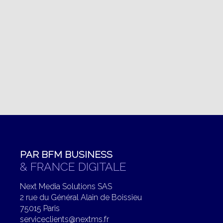
PAR BFM BUSINESS
& FRANCE DIGITALE
Next Media Solutions SAS
2 rue du Général Alain de Boissieu
75015 Paris
serviceclients@nextms.fr