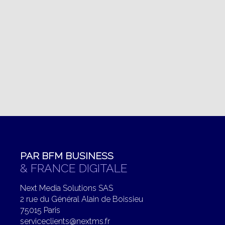
PAR BFM BUSINESS
& FRANCE DIGITALE
Next Media Solutions SAS
2 rue du Général Alain de Boissieu
75015 Paris
serviceclients@nextms.fr