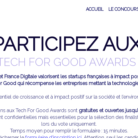
ACCUEIL
LE CONCOUR
PARTICIPEZ AU
TECH FOR GOOD AWARDS 
rance Digitale valorisent les startups françaises à impact pos
 Good qui récompense les entreprises mettant la technologie a
entiel de croissance et à impact positif sur la société et l’envi
ions aux Tech For Good Awards sont
gratuites et ouvertes jusqu
onfidentielles mais essentielles pour la sélection des finalis
lors du vote uniquement.
Temps moyen pour remplir le formulaire : 15 minutes.
écharger le
formulaire d'inscription ici
. Attention, seul les cand