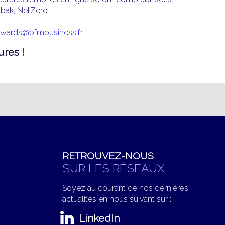
Bibak, NetZero.
wards@bfmbusiness.fr
ures !
RETROUVEZ-NOUS
SUR LES RÉSEAUX
Soyez au courant de nos dernières
actualités en nous suivant sur :
LinkedIn