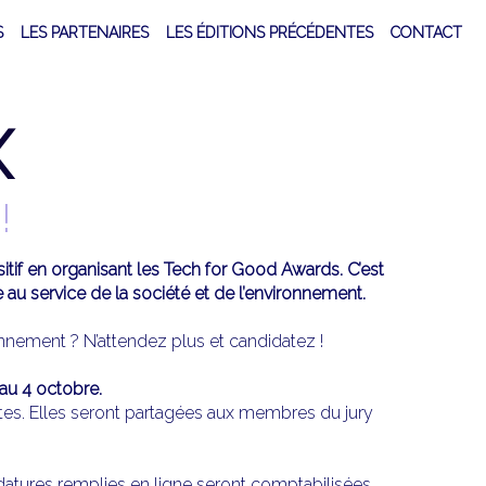
S
LES PARTENAIRES
LES ÉDITIONS PRÉCÉDENTES
CONTACT
X
!
itif en organisant les Tech for Good Awards. C’est
u service de la société et de l’environnement.
ronnement ? N’attendez plus et candidatez !
’au 4 octobre.
tes. Elles seront partagées aux membres du jury
idatures remplies en ligne seront comptabilisées.