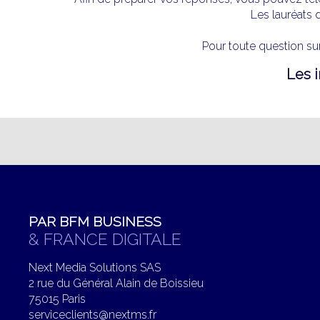
Les lauréats d
Pour toute question su
Les i
PAR BFM BUSINESS
& FRANCE DIGITALE
Next Media Solutions SAS
2 rue du Général Alain de Boissieu
75015 Paris
serviceclients@nextms.fr