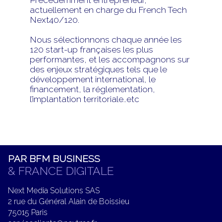
Précédemment entrepreneur,
actuellement en charge du French Tech
Next40/120.
Nous sélectionnons chaque année les
120 start-up françaises les plus
performantes, et les accompagnons sur
des enjeux stratégiques tels que le
développement international, le
financement, la réglementation,
l’implantation territoriale..etc
PAR BFM BUSINESS
& FRANCE DIGITALE
Next Media Solutions SAS
2 rue du Général Alain de Boissieu
75015 Paris