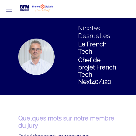
Nicolas
Desruelles
La French
Tech
ND
Chef de
projet French
Tech
Next40/120
Quelques mots sur notre membre
du jury